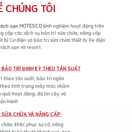
Ề CHÚNG TÔI
hách sạn HOTESCO
kinh nghiệm hoạt động trên
ng cấp các dịch vụ bảo trì sửa chữa, nâng cấp
t bị Cơ điện và bảo trì sửa chữa thiết bị Xe điện
hách sạn và resort.
 BẢO TRÌ ĐỊNH KỲ THEO TẦN SUẤT
rì theo tần suất, bảo trì ngăn
ì theo tình trạng máy móc nhằm
 quả hoạt động, độ tin cậy và
vận hành
Ụ SỬA CHỮA VÀ NÂNG CẤP:
 chữa, khắc phục sự cố, nâng
thiết bị kỹ thuật khách sạn-toà