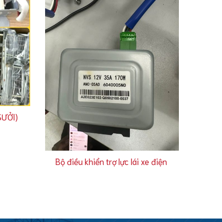
SƯỞI)
Bộ điều khiển trợ lực lái xe điện