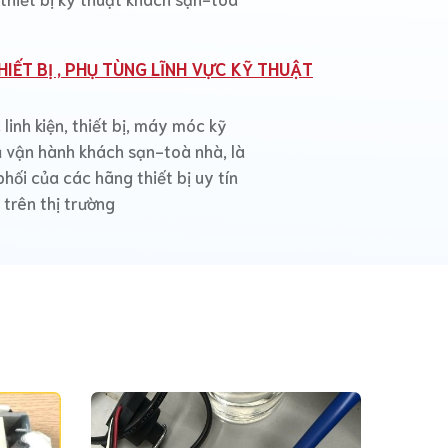
IẾT BỊ , PHỤ TÙNG LĨNH VỰC KỸ THUẬT
linh kiện, thiết bị, máy móc kỹ
 vận hành khách sạn-toà nhà, là
phối của các hãng thiết bị uy tín
 trên thị trường