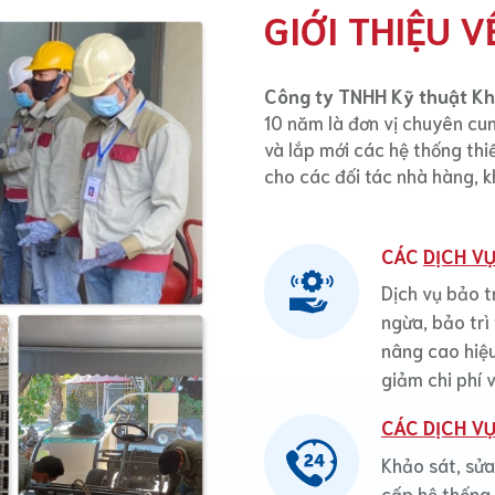
GIỚI THIỆU V
Công ty TNHH Kỹ thuật K
10 năm là đơn vị chuyên cu
và lắp mới các hệ thống thiế
cho các đối tác nhà hàng, k
CÁC
DỊCH VỤ
Dịch vụ bảo t
ngừa, bảo tr
nâng cao hiệu
giảm chi phí 
CÁC DỊCH V
Khảo sát, sửa
cấp hệ thống 