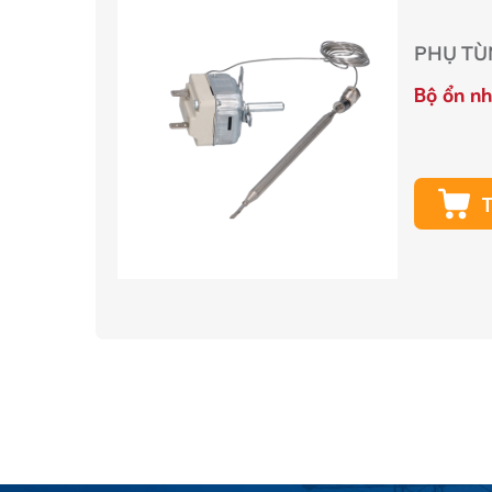
PHỤ TÙN
Bộ ổn nh
T