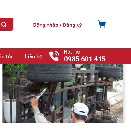
Đăng nhập / Đăng ký
Hotline
in tức
Liên hệ
0985 601 415