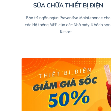
SỬA CHỮA THIẾT BỊ ĐIỆN
ỮA
Bảo trì ngăn ngừa Preventive Maintenance cho
iết bị điện
các Hệ thống MEP của các Nhà máy, Khách sạn
t phần hoặc
Resort……
…