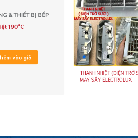
G & THIẾT BỊ BẾP
iệt 190°C
hêm vào giỏ
THANH NHIỆT (ĐIỆN TRỞ 
MÁY SẤY ELECTROLUX