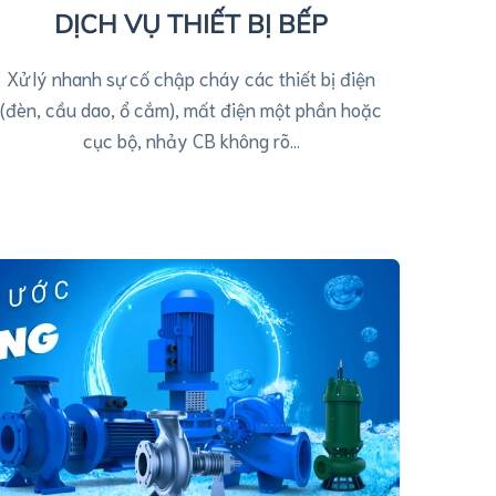
DỊCH VỤ THIẾT BỊ BẾP
Xử lý nhanh sự cố chập cháy các thiết bị điện
(đèn, cầu dao, ổ cắm), mất điện một phần hoặc
cục bộ, nhảy CB không rõ…